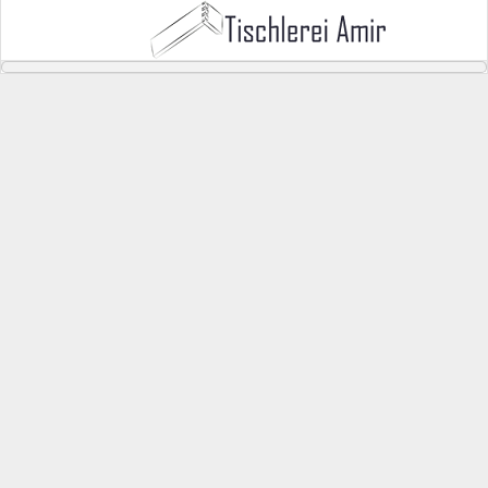
Impressum
Angaben gemäß § 5
Amir Fazlic
Telemediengesetz (TMG):
Flittarder
Haupststrasse 92
51061 Köln
Kontakt:
Telefon: +49 221 56
935 388
Telefax: +49 221 56
935 388
E-Mail:
info@tischlerei-